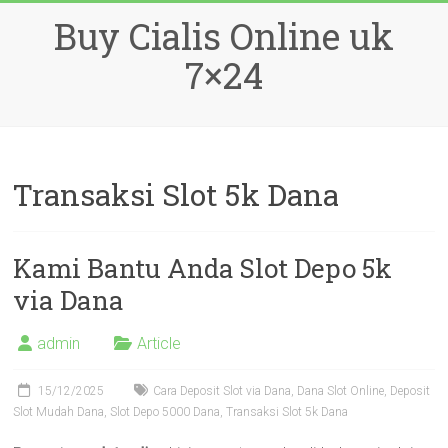
Skip
Buy Cialis Online uk
to
content
7×24
Transaksi Slot 5k Dana
Kami Bantu Anda Slot Depo 5k
via Dana
admin
Article
15/12/2025
Cara Deposit Slot via Dana
,
Dana Slot Online
,
Deposit
Slot Mudah Dana
,
Slot Depo 5000 Dana
,
Transaksi Slot 5k Dana