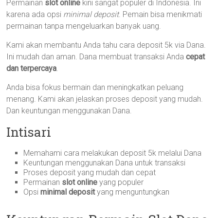
Permainan
slot online
kini sangat populer di Indonesia. Ini
karena ada opsi
minimal deposit
. Pemain bisa menikmati
permainan tanpa mengeluarkan banyak uang.
Kami akan membantu Anda tahu cara deposit 5k via Dana.
Ini mudah dan aman. Dana membuat transaksi Anda
cepat
dan terpercaya
.
Anda bisa fokus bermain dan meningkatkan peluang
menang. Kami akan jelaskan proses deposit yang mudah.
Dan keuntungan menggunakan Dana.
Intisari
Memahami cara melakukan deposit 5k melalui Dana
Keuntungan menggunakan Dana untuk transaksi
Proses deposit yang mudah dan cepat
Permainan
slot online
yang populer
Opsi
minimal deposit
yang menguntungkan