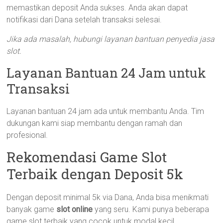
memastikan deposit Anda sukses. Anda akan dapat
notifikasi dari Dana setelah transaksi selesai.
Jika ada masalah, hubungi layanan bantuan penyedia jasa
slot.
Layanan Bantuan 24 Jam untuk
Transaksi
Layanan bantuan 24 jam ada untuk membantu Anda. Tim
dukungan kami siap membantu dengan ramah dan
profesional.
Rekomendasi Game Slot
Terbaik dengan Deposit 5k
Dengan deposit minimal 5k via Dana, Anda bisa menikmati
banyak game
slot online
yang seru. Kami punya beberapa
game slot terbaik yang cocok untuk modal kecil.