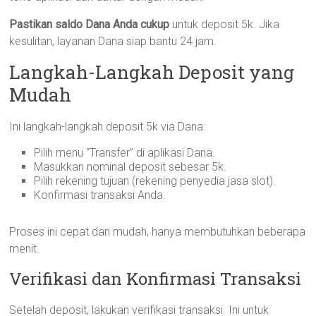
Pastikan saldo Dana Anda cukup
untuk deposit 5k. Jika
kesulitan, layanan Dana siap bantu 24 jam.
Langkah-Langkah Deposit yang
Mudah
Ini langkah-langkah deposit 5k via Dana:
Pilih menu “Transfer” di aplikasi Dana.
Masukkan nominal deposit sebesar 5k.
Pilih rekening tujuan (rekening penyedia jasa slot).
Konfirmasi transaksi Anda.
Proses ini cepat dan mudah, hanya membutuhkan beberapa
menit.
Verifikasi dan Konfirmasi Transaksi
Setelah deposit, lakukan verifikasi transaksi. Ini untuk