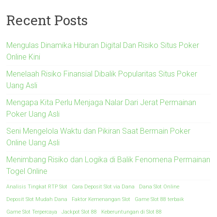
Recent Posts
Mengulas Dinamika Hiburan Digital Dan Risiko Situs Poker
Online Kini
Menelaah Risiko Finansial Dibalik Popularitas Situs Poker
Uang Asli
Mengapa Kita Perlu Menjaga Nalar Dari Jerat Permainan
Poker Uang Asli
Seni Mengelola Waktu dan Pikiran Saat Bermain Poker
Online Uang Asli
Menimbang Risiko dan Logika di Balik Fenomena Permainan
Togel Online
Analisis Tingkat RTP Slot
Cara Deposit Slot via Dana
Dana Slot Online
Deposit Slot Mudah Dana
Faktor Kemenangan Slot
Game Slot 88 terbaik
Game Slot Terpercaya
Jackpot Slot 88
Keberuntungan di Slot 88