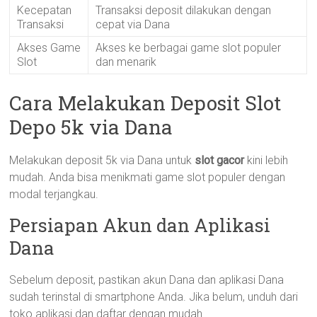
Kecepatan
Transaksi deposit dilakukan dengan
Transaksi
cepat via Dana
Akses Game
Akses ke berbagai game slot populer
Slot
dan menarik
Cara Melakukan Deposit Slot
Depo 5k via Dana
Melakukan deposit 5k via Dana untuk
slot gacor
kini lebih
mudah. Anda bisa menikmati game slot populer dengan
modal terjangkau.
Persiapan Akun dan Aplikasi
Dana
Sebelum deposit, pastikan akun Dana dan aplikasi Dana
sudah terinstal di smartphone Anda. Jika belum, unduh dari
toko aplikasi dan daftar dengan mudah.