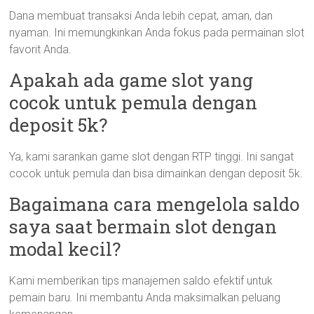
Dana membuat transaksi Anda lebih cepat, aman, dan
nyaman. Ini memungkinkan Anda fokus pada permainan slot
favorit Anda.
Apakah ada game slot yang
cocok untuk pemula dengan
deposit 5k?
Ya, kami sarankan game slot dengan RTP tinggi. Ini sangat
cocok untuk pemula dan bisa dimainkan dengan deposit 5k.
Bagaimana cara mengelola saldo
saya saat bermain slot dengan
modal kecil?
Kami memberikan tips manajemen saldo efektif untuk
pemain baru. Ini membantu Anda maksimalkan peluang