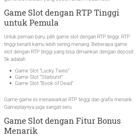
Game Slot dengan RTP Tinggi
untuk Pemula
Untuk pemain baru, pilih game slot dengan RTP tinggi. RTP
tinggi berarti kamu lebih sering menang. Beberapa game
slot dengan RTP tinggi yang bisa dimainkan dengan deposit
5k adalah:
Game Slot “Lucky Twins”
Game Slot “Starburst”
Game Slot “Book of Dead”
Game-game ini menawarkan RTP tinggi dan grafis menarik.
Gameplaynya juga sangat seru.
Game Slot dengan Fitur Bonus
Menarik