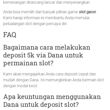
kemenangan dirancang lancar dan menyenangkan.
Anda bisa memilih dari banyak pilihan game
slot gacor
.
Kami harap informasi ini membantu Anda memulai
petualangan slot dengan percaya diri.
FAQ
Bagaimana cara melakukan
deposit 5k via Dana untuk
permainan slot?
Kami akan mengajarkan Anda cara deposit cepat dan
mudah dengan Dana. Ini memungkinkan Anda bermain slot
dengan modal kecil.
Apa keuntungan menggunakan
Dana untuk deposit slot?