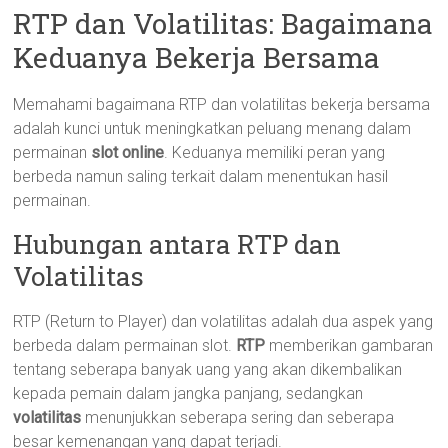
RTP dan Volatilitas: Bagaimana
Keduanya Bekerja Bersama
Memahami bagaimana RTP dan volatilitas bekerja bersama
adalah kunci untuk meningkatkan peluang menang dalam
permainan
slot online
. Keduanya memiliki peran yang
berbeda namun saling terkait dalam menentukan hasil
permainan.
Hubungan antara RTP dan
Volatilitas
RTP (Return to Player) dan volatilitas adalah dua aspek yang
berbeda dalam permainan slot.
RTP
memberikan gambaran
tentang seberapa banyak uang yang akan dikembalikan
kepada pemain dalam jangka panjang, sedangkan
volatilitas
menunjukkan seberapa sering dan seberapa
besar kemenangan yang dapat terjadi.