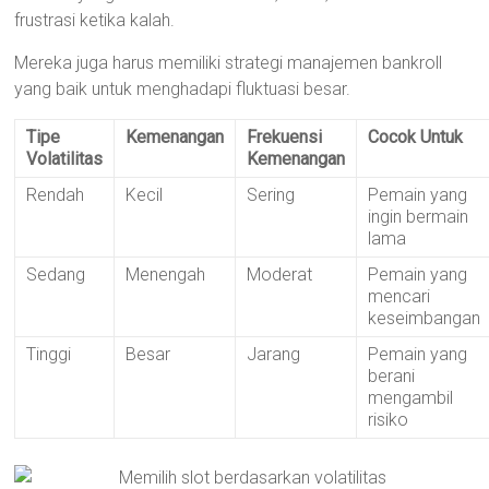
frustrasi ketika kalah.
Mereka juga harus memiliki strategi manajemen bankroll
yang baik untuk menghadapi fluktuasi besar.
Tipe
Kemenangan
Frekuensi
Cocok Untuk
Volatilitas
Kemenangan
Rendah
Kecil
Sering
Pemain yang
ingin bermain
lama
Sedang
Menengah
Moderat
Pemain yang
mencari
keseimbangan
Tinggi
Besar
Jarang
Pemain yang
berani
mengambil
risiko