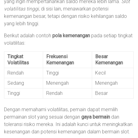
yang ingin mempertahankan saldo mereka lebih lama.
Slot
volatilitas tinggi
, di sisi lain, menawarkan potensi
kemenangan besar, tetapi dengan risiko kehilangan saldo
yang lebih tinggi.
Berikut adalah contoh
pola kemenangan
pada setiap tingkat
volatilitas:
Tingkat
Frekuensi
Besar
Volatilitas
Kemenangan
Kemenangan
Rendah
Tinggi
Kecil
Sedang
Menengah
Menengah
Tinggi
Rendah
Besar
Dengan memahami volatilitas, pemain dapat memilih
permainan slot yang sesuai dengan
gaya bermain
dan
toleransi risiko mereka. Ini adalah kunci untuk meningkatkan
kesenangan dan potensi kemenangan dalam bermain slot.