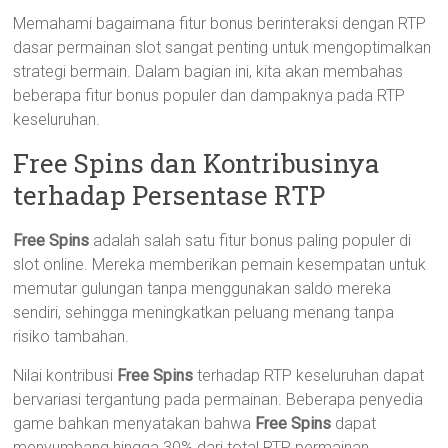
Memahami bagaimana fitur bonus berinteraksi dengan RTP
dasar permainan slot sangat penting untuk mengoptimalkan
strategi bermain. Dalam bagian ini, kita akan membahas
beberapa fitur bonus populer dan dampaknya pada RTP
keseluruhan.
Free Spins dan Kontribusinya
terhadap Persentase RTP
Free Spins
adalah salah satu fitur bonus paling populer di
slot online. Mereka memberikan pemain kesempatan untuk
memutar gulungan tanpa menggunakan saldo mereka
sendiri, sehingga meningkatkan peluang menang tanpa
risiko tambahan.
Nilai kontribusi
Free Spins
terhadap RTP keseluruhan dapat
bervariasi tergantung pada permainan. Beberapa penyedia
game bahkan menyatakan bahwa
Free Spins
dapat
menyumbang hingga 30% dari total RTP permainan.