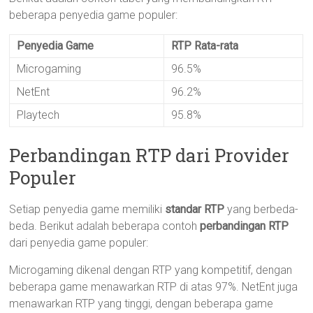
beberapa penyedia game populer:
Penyedia Game
RTP Rata-rata
Microgaming
96.5%
NetEnt
96.2%
Playtech
95.8%
Perbandingan RTP dari Provider
Populer
Setiap penyedia game memiliki
standar RTP
yang berbeda-
beda. Berikut adalah beberapa contoh
perbandingan RTP
dari penyedia game populer:
Microgaming dikenal dengan RTP yang kompetitif, dengan
beberapa game menawarkan RTP di atas 97%. NetEnt juga
menawarkan RTP yang tinggi, dengan beberapa game