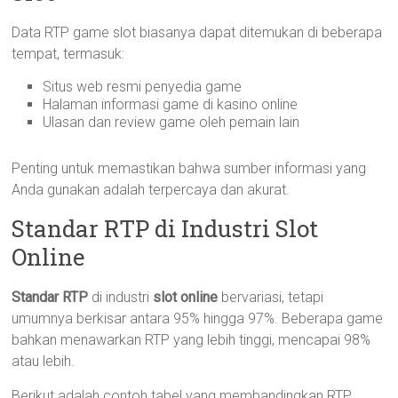
Data RTP game slot biasanya dapat ditemukan di beberapa
tempat, termasuk:
Situs web resmi penyedia game
Halaman informasi game di kasino online
Ulasan dan review game oleh pemain lain
Penting untuk memastikan bahwa sumber informasi yang
Anda gunakan adalah terpercaya dan akurat.
Standar RTP di Industri Slot
Online
Standar RTP
di industri
slot online
bervariasi, tetapi
umumnya berkisar antara 95% hingga 97%. Beberapa game
bahkan menawarkan RTP yang lebih tinggi, mencapai 98%
atau lebih.
Berikut adalah contoh tabel yang membandingkan RTP