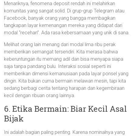
Menariknya, fenomena deposit rendah ini melahirkan
komunitas yang sangat solid. Di grup-grup Telegram atau
Facebook, banyak orang yang bangga membagikan
tangkapan layar kemenangan mereka yang didapat dari
modal “recehan”. Ada rasa kebersamaan yang unik di sana.
Melihat orang lain menang dari modal lima ribu perak
memberikan semangat tersendiri. Kita merasa bahwa
keberuntungan itu memang adil dan bisa menyapa siapa
saja tanpa pandang bulu. Interaksi sosial seperti ini
memberikan dimensi kemanusiaan pada layar ponsel yang
dingin. Kita bukan cuma bermain melawan mesin, tapi kita
sedang berbagi cerita tentang harapan dan kegembiraan
kecil dengan ribuan orang lainnya.
6. Etika Bermain: Biar Kecil Asal
Bijak
Ini adalah bagian paling penting. Karena nominalnya yang