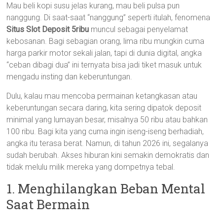
Mau beli kopi susu jelas kurang, mau beli pulsa pun
nanggung. Di saat-saat “nanggung” seperti itulah, fenomena
Situs Slot Deposit 5ribu
muncul sebagai penyelamat
kebosanan. Bagi sebagian orang, lima ribu mungkin cuma
harga parkir motor sekali jalan, tapi di dunia digital, angka
“ceban dibagi dua” ini ternyata bisa jadi tiket masuk untuk
mengadu insting dan keberuntungan.
Dulu, kalau mau mencoba permainan ketangkasan atau
keberuntungan secara daring, kita sering dipatok deposit
minimal yang lumayan besar, misalnya 50 ribu atau bahkan
100 ribu. Bagi kita yang cuma ingin iseng-iseng berhadiah,
angka itu terasa berat. Namun, di tahun 2026 ini, segalanya
sudah berubah. Akses hiburan kini semakin demokratis dan
tidak melulu milik mereka yang dompetnya tebal.
1. Menghilangkan Beban Mental
Saat Bermain