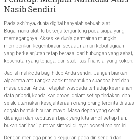
Nasib Sendiri
Pada akhirnya, dunia digital hanyalah sebuah alat.
Bagaimana alat itu bekerja tergantung pada siapa yang
memegangnya. Akses ke dunia permainan mungkin
memberikan kegembiraan sesaat, namun kebahagiaan
yang berkelanjutan tetap berasal dari hubungan yang sehat,
kesehatan yang terjaga, dan stabilitas finansial yang kokoh.
Jadilah nahkoda bagi hidup Anda sendiri. Jangan biarkan
algoritma atau angka acak menentukan suasana hati dan
masa depan Anda. Tetaplah waspada terhadap keamanan
data pribadi, kendalikan emosi dalam setiap tindakan, dan
selalu utamakan kesejahteraan orang-orang tercinta di atas
segala bentuk hiburan maya. Masa depan yang cerah
dibangun dari keputusan bijak yang kita ambil setiap hari,
bukan dari hasil putaran simbol di layar ponsel malam ini.
Dengan menjaga prinsip kejujuran pada diri sendiri dan