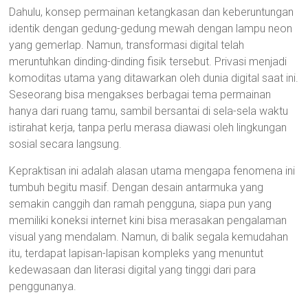
Dahulu, konsep permainan ketangkasan dan keberuntungan
identik dengan gedung-gedung mewah dengan lampu neon
yang gemerlap. Namun, transformasi digital telah
meruntuhkan dinding-dinding fisik tersebut. Privasi menjadi
komoditas utama yang ditawarkan oleh dunia digital saat ini.
Seseorang bisa mengakses berbagai tema permainan
hanya dari ruang tamu, sambil bersantai di sela-sela waktu
istirahat kerja, tanpa perlu merasa diawasi oleh lingkungan
sosial secara langsung.
Kepraktisan ini adalah alasan utama mengapa fenomena ini
tumbuh begitu masif. Dengan desain antarmuka yang
semakin canggih dan ramah pengguna, siapa pun yang
memiliki koneksi internet kini bisa merasakan pengalaman
visual yang mendalam. Namun, di balik segala kemudahan
itu, terdapat lapisan-lapisan kompleks yang menuntut
kedewasaan dan literasi digital yang tinggi dari para
penggunanya.