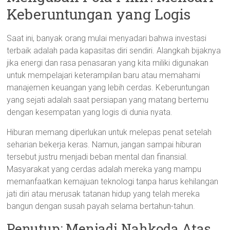
Keberuntungan yang Logis
Saat ini, banyak orang mulai menyadari bahwa investasi
terbaik adalah pada kapasitas diri sendiri. Alangkah bijaknya
jika energi dan rasa penasaran yang kita miliki digunakan
untuk mempelajari keterampilan baru atau memahami
manajemen keuangan yang lebih cerdas. Keberuntungan
yang sejati adalah saat persiapan yang matang bertemu
dengan kesempatan yang logis di dunia nyata.
Hiburan memang diperlukan untuk melepas penat setelah
seharian bekerja keras. Namun, jangan sampai hiburan
tersebut justru menjadi beban mental dan finansial.
Masyarakat yang cerdas adalah mereka yang mampu
memanfaatkan kemajuan teknologi tanpa harus kehilangan
jati diri atau merusak tatanan hidup yang telah mereka
bangun dengan susah payah selama bertahun-tahun.
Penutup: Menjadi Nahkoda Atas