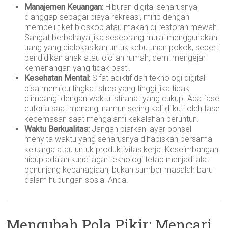
Manajemen Keuangan:
Hiburan digital seharusnya
dianggap sebagai biaya rekreasi, mirip dengan
membeli tiket bioskop atau makan di restoran mewah.
Sangat berbahaya jika seseorang mulai menggunakan
uang yang dialokasikan untuk kebutuhan pokok, seperti
pendidikan anak atau cicilan rumah, demi mengejar
kemenangan yang tidak pasti.
Kesehatan Mental:
Sifat adiktif dari teknologi digital
bisa memicu tingkat stres yang tinggi jika tidak
diimbangi dengan waktu istirahat yang cukup. Ada fase
euforia saat menang, namun sering kali diikuti oleh fase
kecemasan saat mengalami kekalahan beruntun.
Waktu Berkualitas:
Jangan biarkan layar ponsel
menyita waktu yang seharusnya dihabiskan bersama
keluarga atau untuk produktivitas kerja. Keseimbangan
hidup adalah kunci agar teknologi tetap menjadi alat
penunjang kebahagiaan, bukan sumber masalah baru
dalam hubungan sosial Anda.
Mengubah Pola Pikir: Mencari