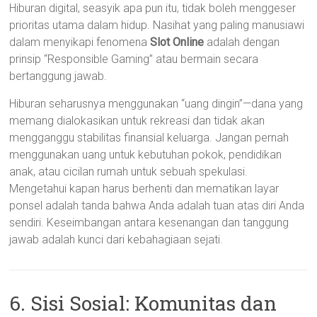
Hiburan digital, seasyik apa pun itu, tidak boleh menggeser
prioritas utama dalam hidup. Nasihat yang paling manusiawi
dalam menyikapi fenomena
Slot Online
adalah dengan
prinsip “Responsible Gaming” atau bermain secara
bertanggung jawab.
Hiburan seharusnya menggunakan “uang dingin”—dana yang
memang dialokasikan untuk rekreasi dan tidak akan
mengganggu stabilitas finansial keluarga. Jangan pernah
menggunakan uang untuk kebutuhan pokok, pendidikan
anak, atau cicilan rumah untuk sebuah spekulasi.
Mengetahui kapan harus berhenti dan mematikan layar
ponsel adalah tanda bahwa Anda adalah tuan atas diri Anda
sendiri. Keseimbangan antara kesenangan dan tanggung
jawab adalah kunci dari kebahagiaan sejati.
6. Sisi Sosial: Komunitas dan