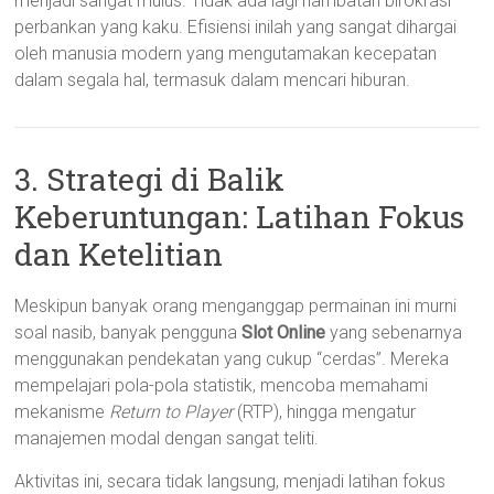
menjadi sangat mulus. Tidak ada lagi hambatan birokrasi
perbankan yang kaku. Efisiensi inilah yang sangat dihargai
oleh manusia modern yang mengutamakan kecepatan
dalam segala hal, termasuk dalam mencari hiburan.
3. Strategi di Balik
Keberuntungan: Latihan Fokus
dan Ketelitian
Meskipun banyak orang menganggap permainan ini murni
soal nasib, banyak pengguna
Slot Online
yang sebenarnya
menggunakan pendekatan yang cukup “cerdas”. Mereka
mempelajari pola-pola statistik, mencoba memahami
mekanisme
Return to Player
(RTP), hingga mengatur
manajemen modal dengan sangat teliti.
Aktivitas ini, secara tidak langsung, menjadi latihan fokus